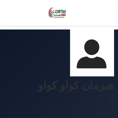
هيرمان كواو كواو
قريات
|
لاعب
لعب
5
دقائق