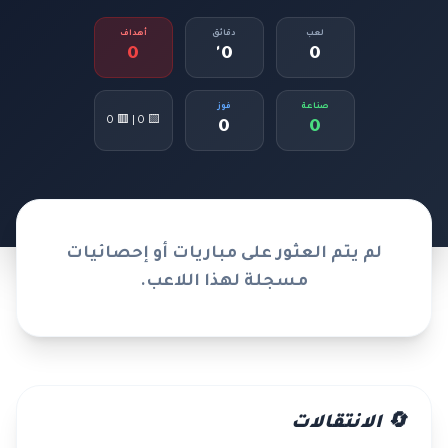
لعب
دقائق
أهداف
0
0'
0
صناعة
فوز
🟨 0 | 🟥 0
0
0
لم يتم العثور على مباريات أو إحصائيات
مسجلة لهذا اللاعب.
🔄 الانتقالات