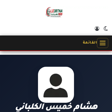
الوضع المظلم
تسجيل الدخول
القائمة
هشام خميس الكلباني