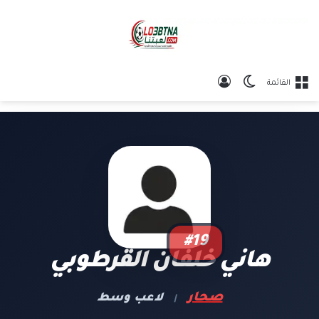
الوضع المظلم
تسجيل الدخول
القائمة
#19
هاني خلفان القرطوبي
صحار
لاعب وسط
|