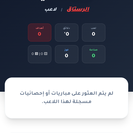
الرستاق
لاعب
|
لعب
دقائق
أهداف
0
0'
0
صناعة
فوز
🟨 0 | 🟥 0
0
0
لم يتم العثور على مباريات أو إحصائيات
مسجلة لهذا اللاعب.