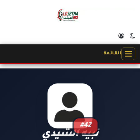
الوضع المظلم
تسجيل الدخول
القائمة
#42
نبيه الشيدي