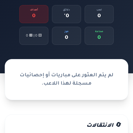
لعب
دقائق
أهداف
0
0'
0
صناعة
فوز
🟨 0 | 🟥 0
0
0
لم يتم العثور على مباريات أو إحصائيات
مسجلة لهذا اللاعب.
🔄 الانتقالات