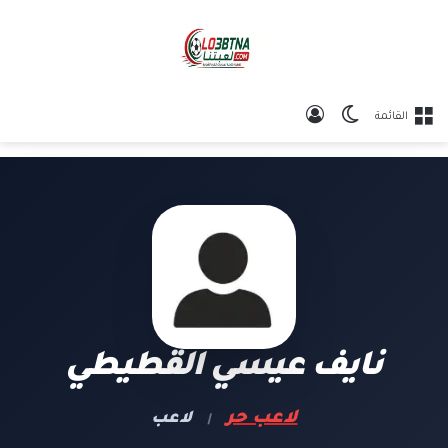
الوضع المظلم
تسجيل الدخول
القائمة
نايف عيسي القطيطي
لاعب حر
لاعب
|