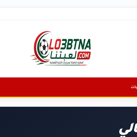
ات
الي