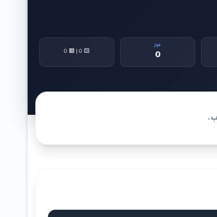
فوز
🟨 0 | 🟥 0
0
ب.