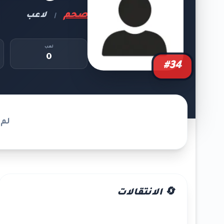
صحم
لاعب
|
لعب
0
#34
لم 
🔄 الانتقالات