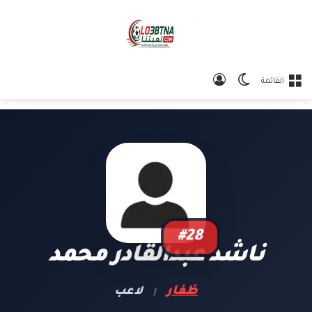
الوضع المظلم
تسجيل الدخول
القائمة
#28
ناشد عبدالقادر محمد
ظفار
لاعب
|