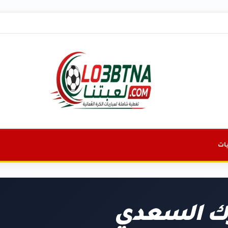
ات
رك السعدي