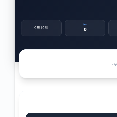
فوز
🟨 0 | 🟥 0
0
ب.