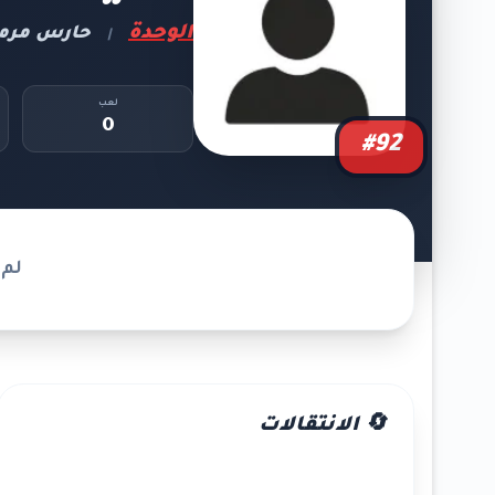
الوحدة
حارس مرم
|
لعب
0
#92
لم 
🔄 الانتقالات