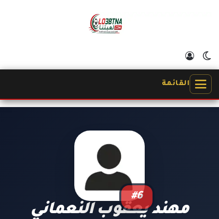
الوضع المظلم
تسجيل الدخول
القائمة
#6
مهند يعقوب النعماني