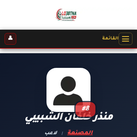
👤
القائمة
#8
منذر خلفان الشبيبي
المصنعة
لاعب
|