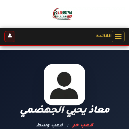
👤
القائمة
معاذ يحيي الجهضمي
لاعب حر
لاعب وسط
|