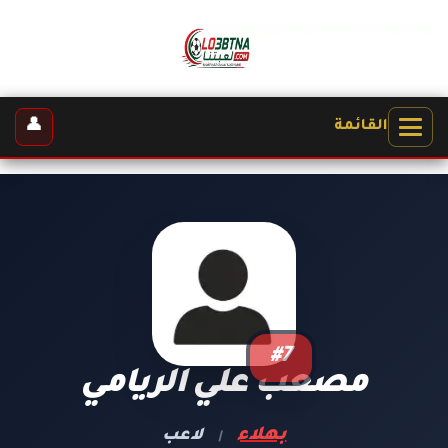
👤
القائمة
#7
مصعب علي الريامي
بهلاء
لاعب
|