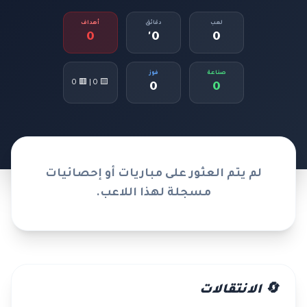
لعب
دقائق
أهداف
0
0'
0
صناعة
فوز
🟨 0 | 🟥 0
0
0
لم يتم العثور على مباريات أو إحصائيات
مسجلة لهذا اللاعب.
🔄 الانتقالات