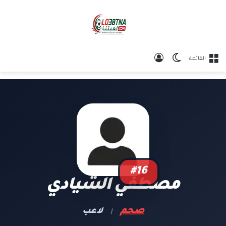
الوضع المظلم
تسجيل الدخول
القائمة
#16
مصطفي الشيادي
صحم
لاعب
|