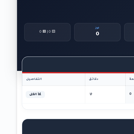
فوز
🟨 0 | 🟥 0
0
ة
دقائق
التفاصيل
0
0'
📊 الكل