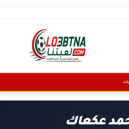
ات
مد عكعاك