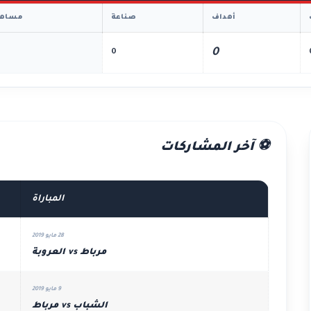
أهداف
صناعة
مساهم
0
0
⚽ آخر المشاركات
المباراة
28 مايو 2019
مرباط vs العروبة
9 مايو 2019
الشباب vs مرباط