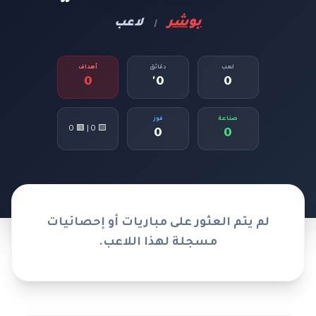
بوشر
لاعب
|
لعب
دقائق
أهداف
0
0'
0
صناعة
فوز
🟨 0 | 🟥 0
0
0
لم يتم العثور على مباريات أو إحصائيات
مسجلة لهذا اللاعب.