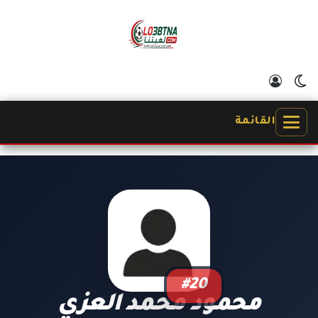
الوضع المظلم
تسجيل الدخول
القائمة
#20
محمود محمد العزي