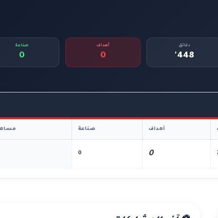
دقائق
أهداف
صناعة
0
0
448'
أهداف
صناعة
مساهم
0
0