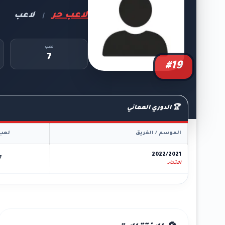
لاعب حر
لاعب
|
لعب
7
#19
🏆 الدوري العماني
الموسم / الفريق
لعب
2022/2021
7
الاتحاد