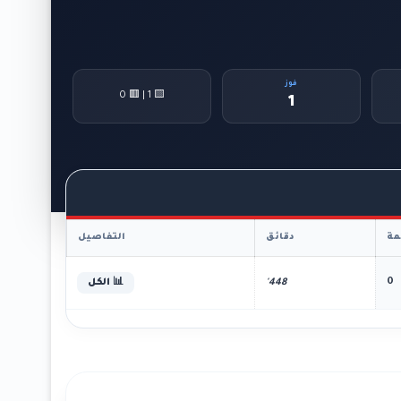
فوز
🟨 1 | 🟥 0
1
ة
دقائق
التفاصيل
0
448'
📊 الكل