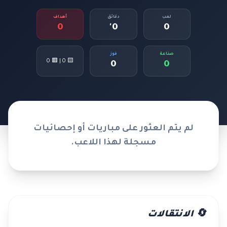
لعب
دقائق
أهداف
0
0'
0
صناعة
فوز
🟨 0 | 🟥 0
0
0
لم يتم العثور على مباريات أو إحصائيات
مسجلة لهذا اللاعب.
🔄 الانتقالات