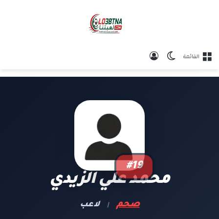
الوضع المظلم
تسجيل الدخول
القائمة
#19
محمد علي الزيدي
صحم
لاعب
|