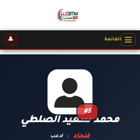
👤
القائمة
#5
محمد سعيد الصلطي
فنجاء
لاعب
|