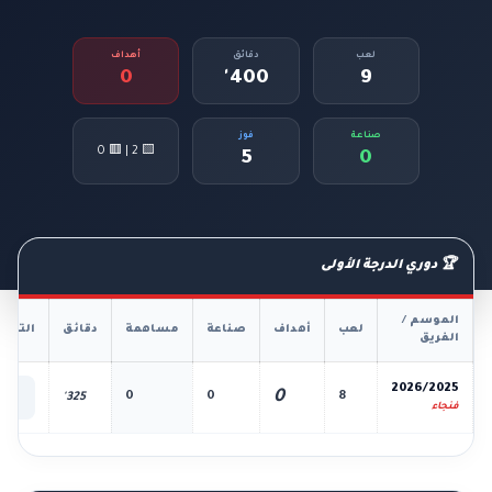
لعب
دقائق
أهداف
0
400'
9
صناعة
فوز
🟨 2 | 🟥 0
5
0
🏆 دوري الدرجة الأولى
الموسم /
لعب
أهداف
صناعة
مساهمة
دقائق
التفا
الفريق
📊
2026/2025
0
0
0
8
325'
الك
فنجاء