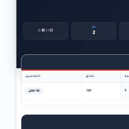
فوز
🟨 1 | 🟥 0
2
ة
دقائق
التفاصيل
3
797'
📊 الكل