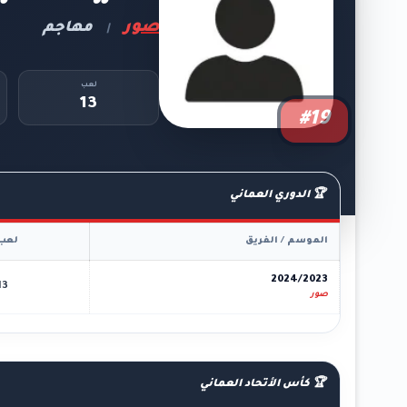
صور
مهاجم
|
لعب
13
#19
🏆 الدوري العماني
الموسم / الفريق
لعب
2024/2023
13
صور
🏆 كأس الأتحاد العماني