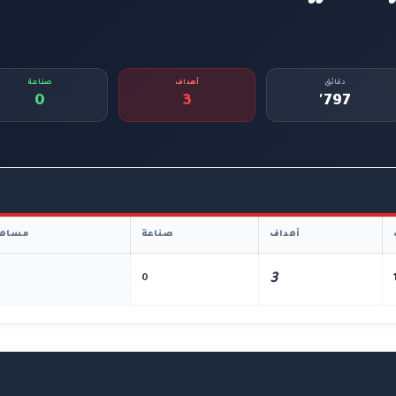
دقائق
أهداف
صناعة
0
3
797'
أهداف
صناعة
مساهم
3
0