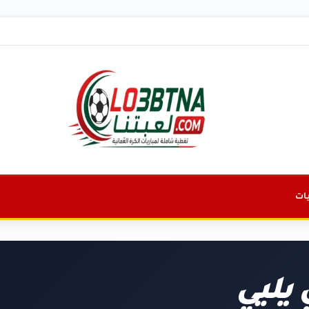
ات
 يليي