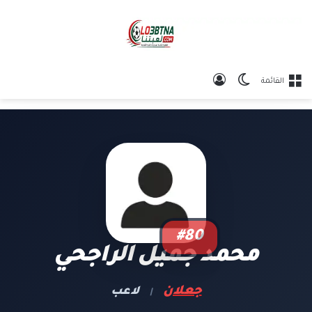
الوضع المظلم
تسجيل الدخول
القائمة
#80
محمد جميل الراجحي
جعلان
لاعب
|