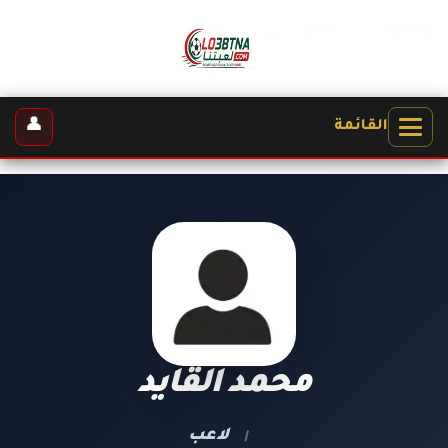
👤
القائمة
محمد القايد
لاعب
|