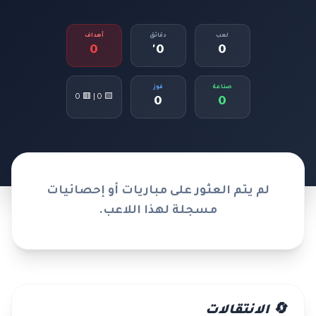
لعب
دقائق
أهداف
0
0'
0
صناعة
فوز
🟨 0 | 🟥 0
0
0
لم يتم العثور على مباريات أو إحصائيات
مسجلة لهذا اللاعب.
🔄 الانتقالات