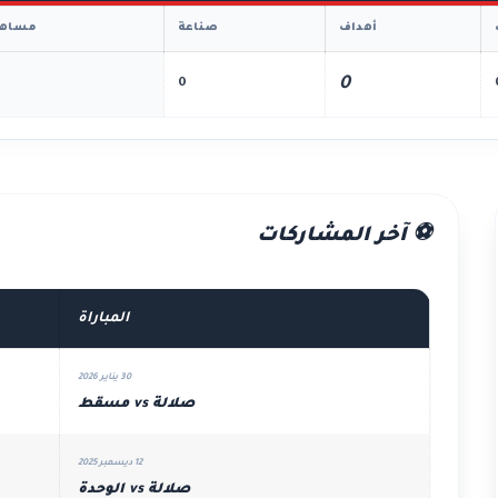
أهداف
صناعة
مساهم
0
0
⚽ آخر المشاركات
المباراة
30 يناير 2026
صلالة vs مسقط
12 ديسمبر 2025
صلالة vs الوحدة