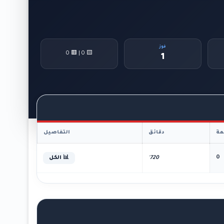
فوز
🟨 0 | 🟥 0
1
ة
دقائق
التفاصيل
0
720'
📊 الكل