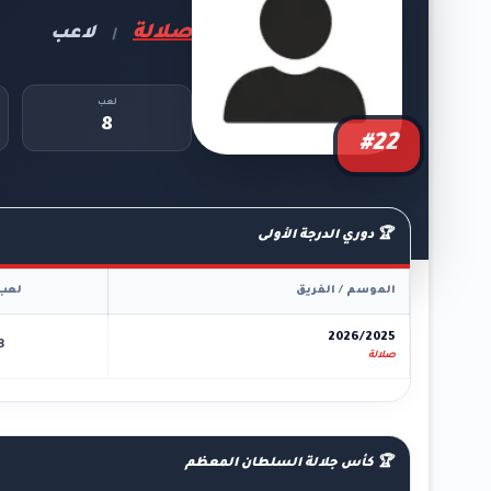
صلالة
لاعب
|
لعب
8
#22
🏆 دوري الدرجة الأولى
الموسم / الفريق
لعب
2026/2025
8
صلالة
🏆 كأس جلالة السلطان المعظم