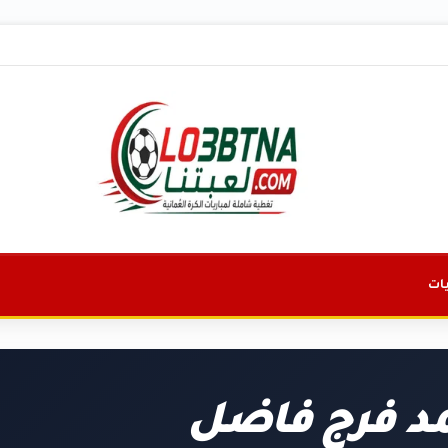
ات
د فرج فاضل