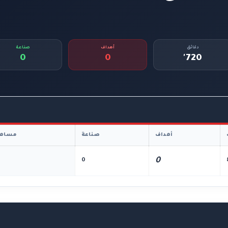
دقائق
أهداف
صناعة
0
0
720'
أهداف
صناعة
مساهم
0
0