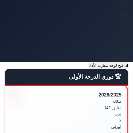
دقائق
175'
أهداف
0
صناعة
0
فوز
0
بطاقات
🟥 0
🟨 1
📊
فتح لوحة مقارنة الأداء
🏆 دوري الدرجة الأولى
2026/2025
صلالة
دقائق
'142
لعب
3
أهداف