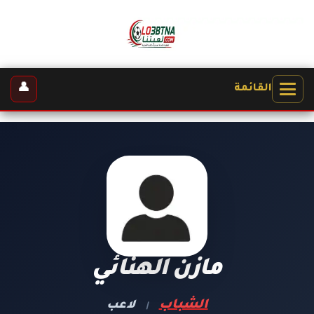
👤
القائمة
مازن الهنائي
الشباب
لاعب
|