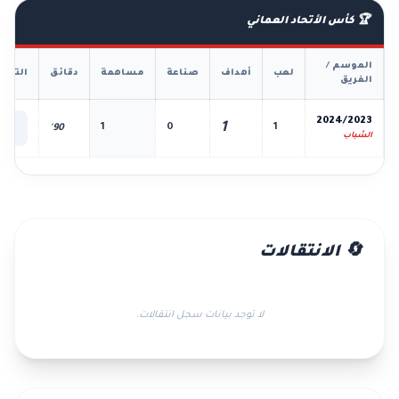
🏆 كأس الأتحاد العماني
الموسم /
لعب
أهداف
صناعة
مساهمة
دقائق
التفا
الفريق
📊
2024/2023
1
1
0
1
90'
الك
الشباب
🔄 الانتقالات
لا توجد بيانات سجل انتقالات.