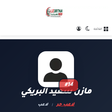
الوضع المظلم
تسجيل الدخول
القائمة
#14
مازن سعيد البريكي
لاعب حر
لاعب
|