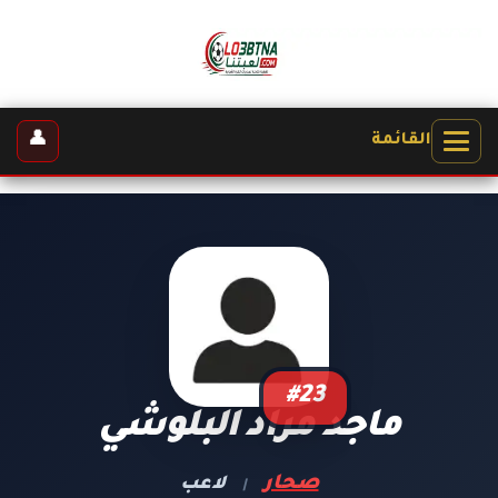
👤
القائمة
#23
ماجد مراد البلوشي
صحار
لاعب
|