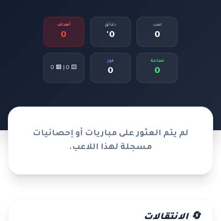
لعب
دقائق
أهداف
0
0'
0
صناعة
فوز
🟨 0 | 🟥 0
0
0
لم يتم العثور على مباريات أو إحصائيات
مسجلة لهذا اللاعب.
🔄 الانتقالات