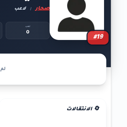
صحار
لاعب
|
لعب
0
#19
لم 
🔄 الانتقالات