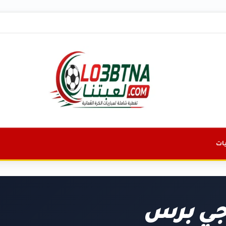
ات
جي برس