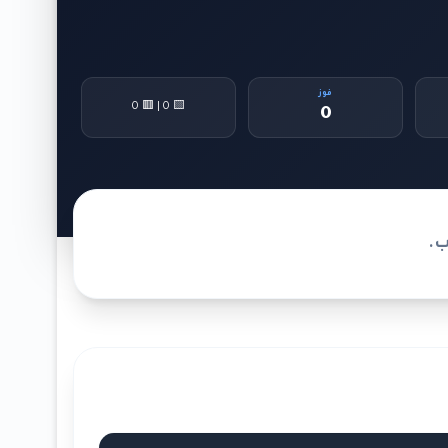
فوز
🟨 0 | 🟥 0
0
ب.