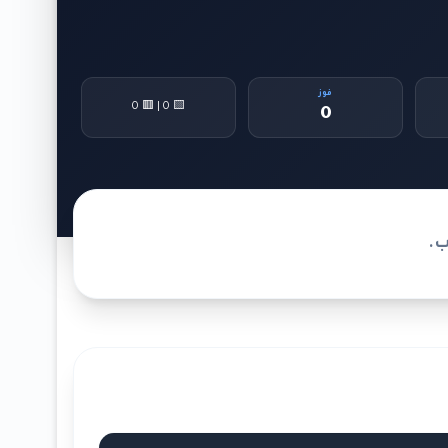
فوز
🟨 0 | 🟥 0
0
ب.