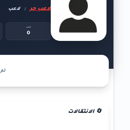
لاعب حر
لاعب
|
لعب
0
لم 
🔄 الانتقالات