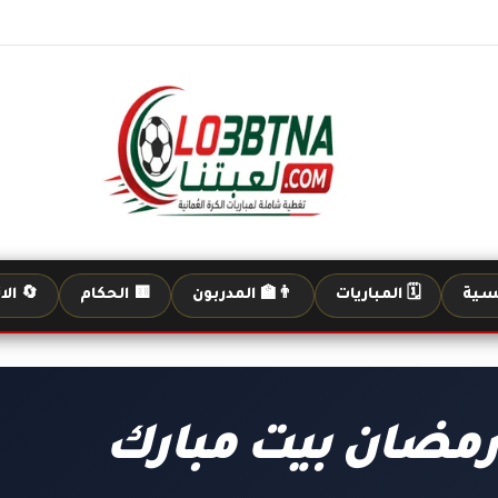
يسية
🗓️ المباريات
👨‍🏫 المدربون
🟨 الحكام
🔄 الا
رمضان بيت مبارك