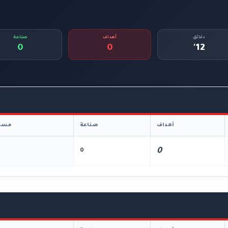
دقائق
أهداف
صناعة
0
0
12'
أهداف
صناعة
مسا
0
0