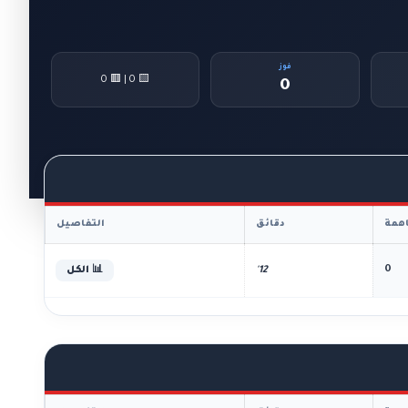
فوز
🟨 0 | 🟥 0
0
همة
دقائق
التفاصيل
0
12'
📊 الكل