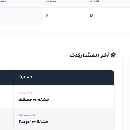
أهداف
صناعة
مسا
0
0
⚽ آخر المشاركات
المباراة
30 يناير 2026
صلالة vs مسقط
12 ديسمبر 2025
صلالة vs الوحدة