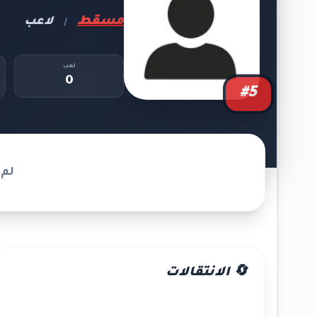
مسقط
لاعب
|
لعب
0
#5
لم 
🔄 الانتقالات