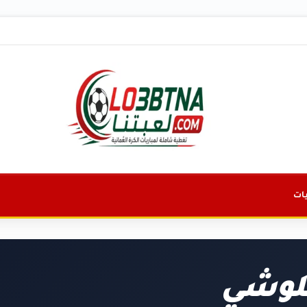
ات
بلوشي