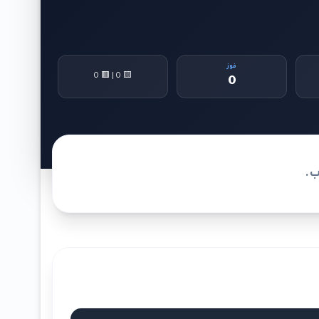
فوز
🟨 0 | 🟥 0
0
ب.