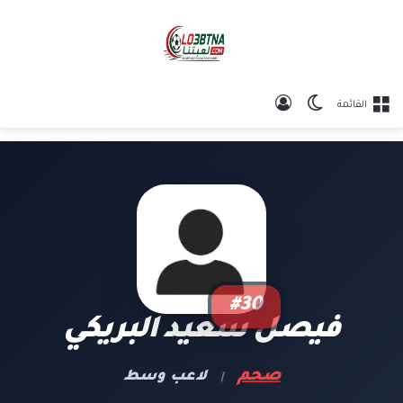
الوضع المظلم
تسجيل الدخول
القائمة
#30
فيصل سعيد البريكي
صحم
لاعب وسط
|