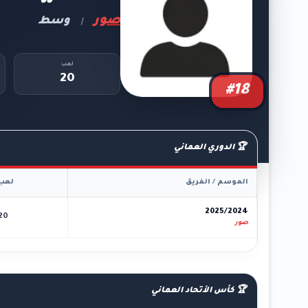
صور
وسط
|
لعب
20
#18
🏆 الدوري العماني
الموسم / الفريق
لعب
2025/2024
20
صور
🏆 كأس الأتحاد العماني