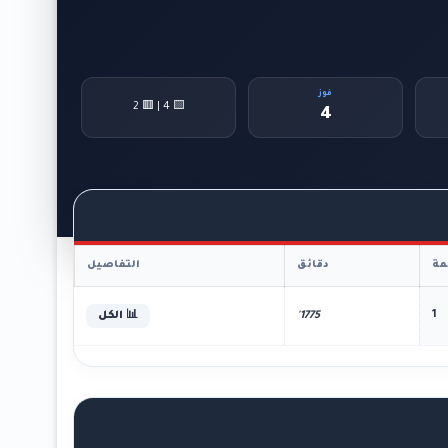
فوز
🟨 4 | 🟥 2
4
ة
دقائق
التفاصيل
1
1775'
📊 الكل