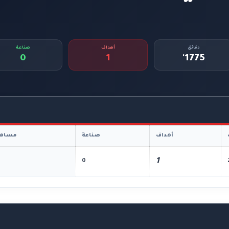
دقائق
أهداف
صناعة
0
1
1775'
أهداف
صناعة
مساهم
1
0