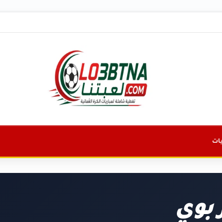
ات
 بوي