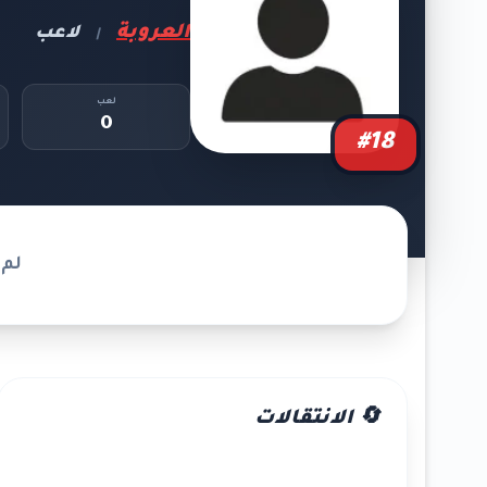
العروبة
لاعب
|
لعب
0
#18
لم 
🔄 الانتقالات