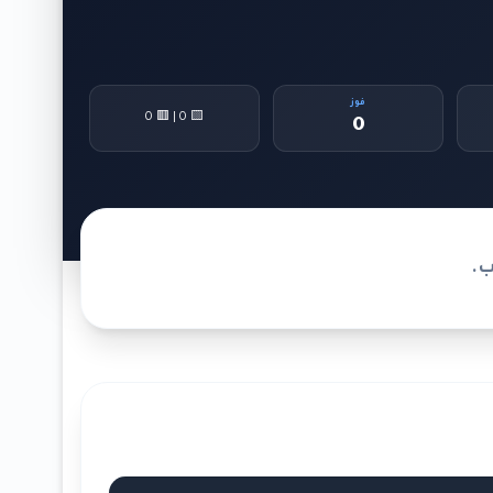
فوز
🟨 0 | 🟥 0
0
ب.