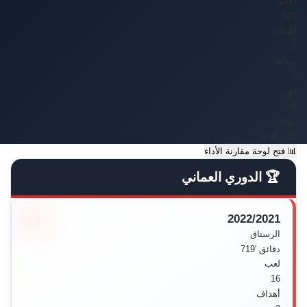
دقائق
809'
أهداف
3
صناعة
0
فوز
4
بطاقات
🟥 0
🟨 0
📊
فتح لوحة مقارنة الأداء
🏆 الدوري العماني
2022/2021
الرستاق
دقائق
'719
لعب
16
أهداف