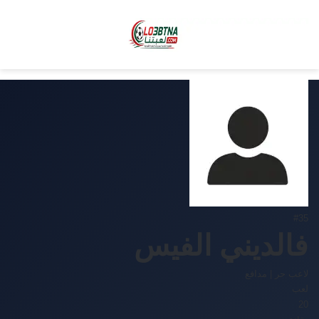
#35
فالديني الفيس
لاعب حر
|
مدافع
لعب
20