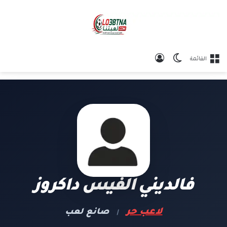
الوضع المظلم
تسجيل الدخول
القائمة
فالديني الفيس داكروز
لاعب حر
صانع لعب
|