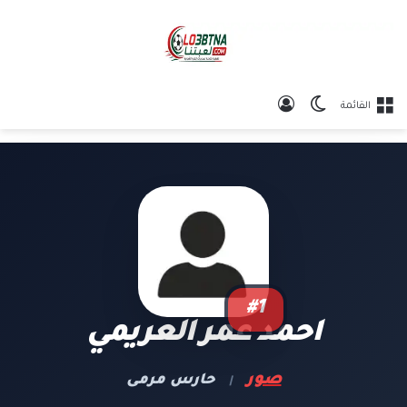
الوضع المظلم
تسجيل الدخول
القائمة
#1
احمد عمر العريمي
صور
حارس مرمى
|