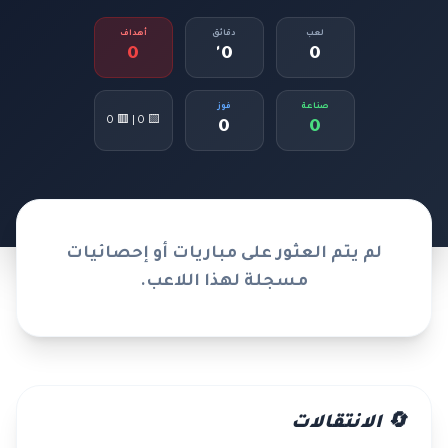
لعب
دقائق
أهداف
0
0'
0
صناعة
فوز
🟨 0 | 🟥 0
0
0
لم يتم العثور على مباريات أو إحصائيات
مسجلة لهذا اللاعب.
🔄 الانتقالات