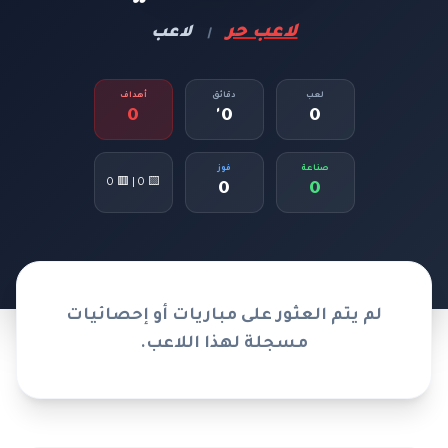
لاعب حر
لاعب
|
لعب
دقائق
أهداف
0
0'
0
صناعة
فوز
🟨 0 | 🟥 0
0
0
لم يتم العثور على مباريات أو إحصائيات
مسجلة لهذا اللاعب.