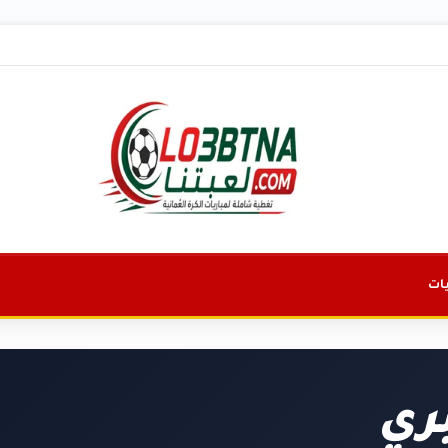
ات
بري