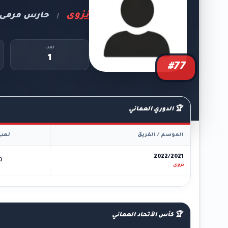
نزوى
حارس مرمى
|
لعب
1
#77
🏆 الدوري العماني
الموسم / الفريق
لعب
2022/2021
0
نزوى
🏆 كأس الأتحاد العماني