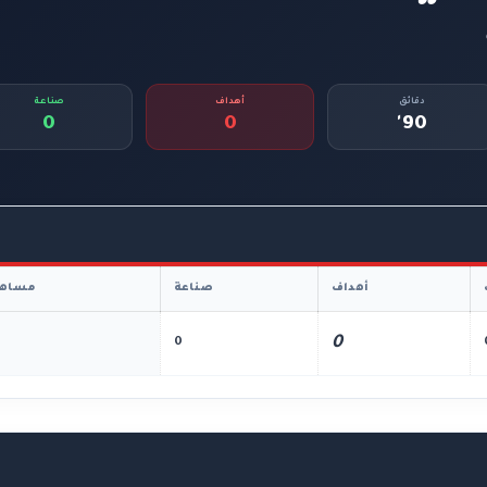
دقائق
أهداف
صناعة
0
0
90'
أهداف
صناعة
مساهم
0
0