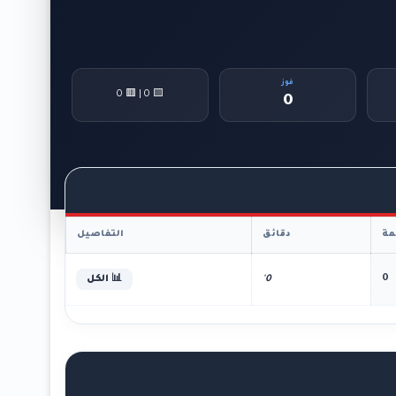
فوز
🟨 0 | 🟥 0
0
ة
دقائق
التفاصيل
0
0'
📊 الكل