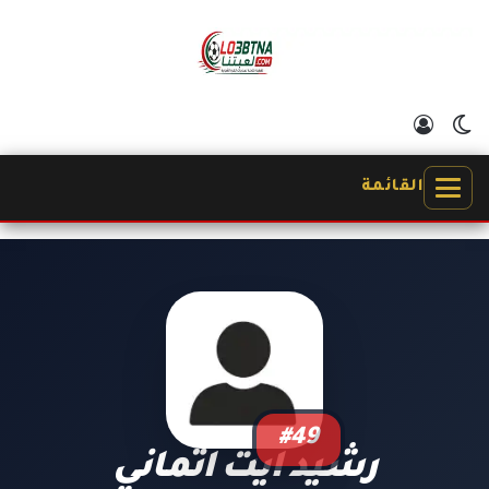
الوضع المظلم
تسجيل الدخول
القائمة
#49
رشيد ايت اتماني