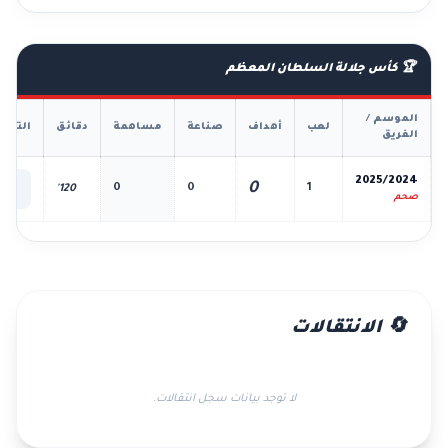
🏆 كأس جلالة السلطان المعظم
الموسم /
لعب
أهداف
صناعة
مساهمة
دقائق
التفا
الفريق
📊
2025/2024
0
0
0
1
120'
الك
صحم
🔄 الانتقالات
لا توجد بيانات سجل انتقالات.