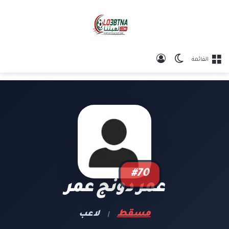
الوضع المظلم
تسجيل الدخول
القائمة
#70
عمر دونج عمر
مسقط
لاعب
|