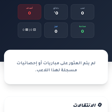
لعب
دقائق
أهداف
0
0'
0
صناعة
فوز
🟨 0 | 🟥 0
0
0
لم يتم العثور على مباريات أو إحصائيات
مسجلة لهذا اللاعب.
🔄 الانتقالات