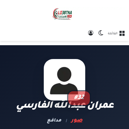
الوضع المظلم
تسجيل الدخول
القائمة
#32
عمران عبدالله الفارسي
صور
مدافع
|