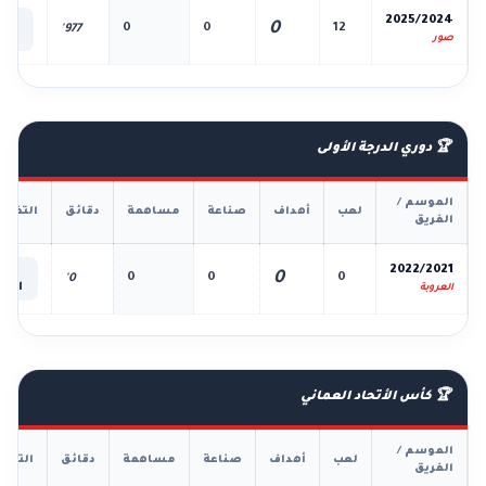
📊
2025/2024
0
0
0
12
977'
الك
صور
🏆 دوري الدرجة الأولى
الموسم /
لعب
أهداف
صناعة
مساهمة
دقائق
التفاص
الفريق
📊
2022/2021
0
0
0
0
0'
الكل
العروبة
🏆 كأس الأتحاد العماني
الموسم /
لعب
أهداف
صناعة
مساهمة
دقائق
التفا
الفريق