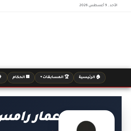
الأحد , 9 أغسطس 2026
🏠 الرئيسية
🏆 المسابقات
🟨 الحكام
👨
▼
عمار رامس