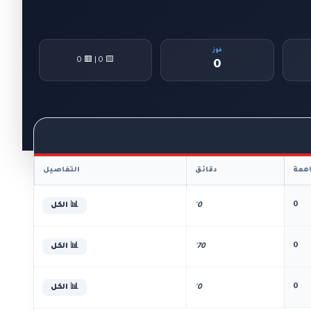
فوز
🟨 0 | 🟥 0
0
همة
دقائق
التفاصيل
0
0'
📊 الكل
0
70'
📊 الكل
0
0'
📊 الكل