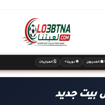
‍🏫 المدربون
⚽ دورينا
🗓️ المباريات
▼
 بيت جديد