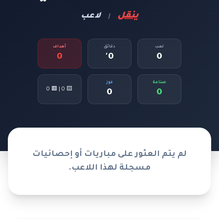
ينقل
لاعب
|
لعب
دقائق
أهداف
0
0'
0
صناعة
فوز
🟨 0 | 🟥 0
0
0
لم يتم العثور على مباريات أو إحصائيات
مسجلة لهذا اللاعب.