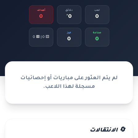
لعب
دقائق
أهداف
0
0'
0
صناعة
فوز
🟨 0 | 🟥 0
0
0
لم يتم العثور على مباريات أو إحصائيات
مسجلة لهذا اللاعب.
🔄 الانتقالات