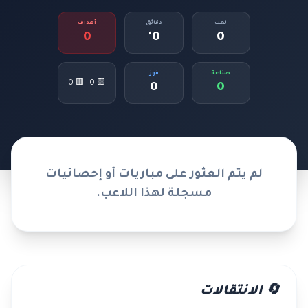
لعب
دقائق
أهداف
0
0'
0
صناعة
فوز
🟨 0 | 🟥 0
0
0
لم يتم العثور على مباريات أو إحصائيات
مسجلة لهذا اللاعب.
🔄 الانتقالات