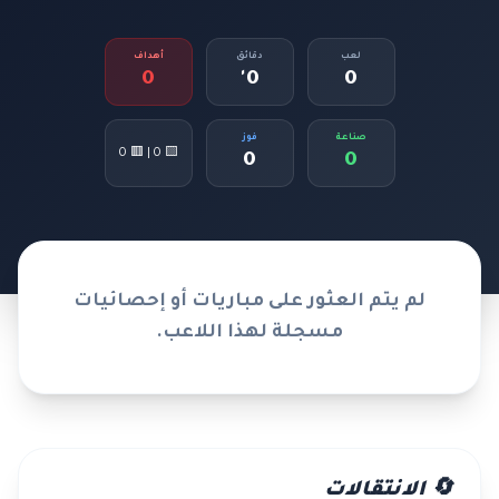
لعب
دقائق
أهداف
0
0'
0
صناعة
فوز
🟨 0 | 🟥 0
0
0
لم يتم العثور على مباريات أو إحصائيات
مسجلة لهذا اللاعب.
🔄 الانتقالات