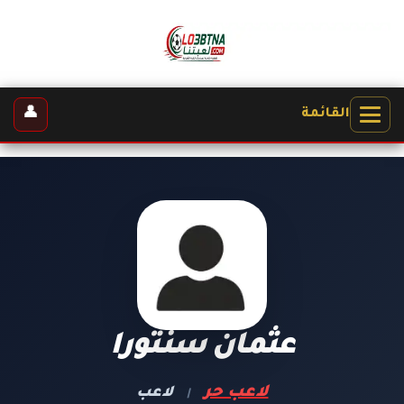
👤
القائمة
عثمان سنتورا
لاعب حر
لاعب
|