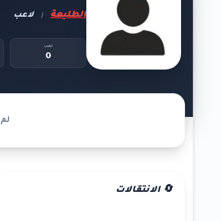
الطليعة
لاعب
|
لعب
0
لم 
🔄 الانتقالات