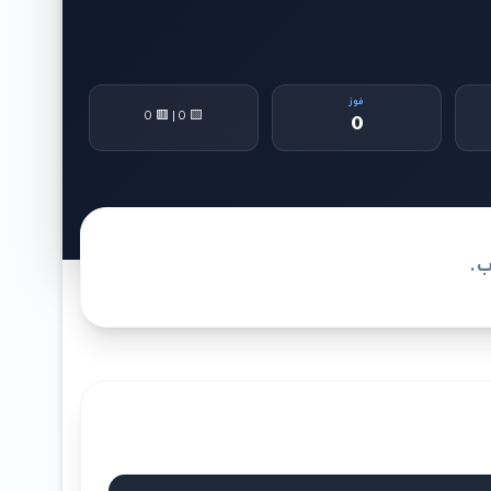
فوز
🟨 0 | 🟥 0
0
ب.